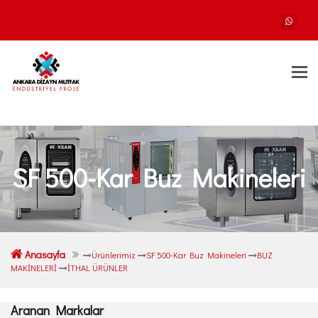
Togg
navi
SF 500-Kar Buz Makineleri
Anasayfa
Ürünlerimiz
SF 500-Kar Buz Makineleri
BUZ
MAKİNELERİ
İTHAL ÜRÜNLER
Aranan Markalar