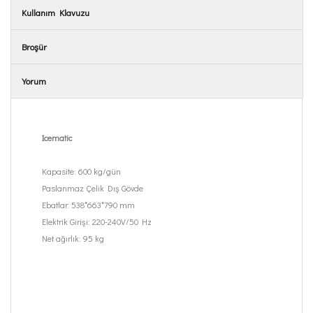
Kullanım Klavuzu
Broşür
Yorum
Icematic
Kapasite: 600 kg/gün
Paslanmaz Çelik Dış Gövde
Ebatlar: 538*663*790 mm
Elektrik Girişi: 220-240V/50 Hz
Net ağırlık: 95 kg